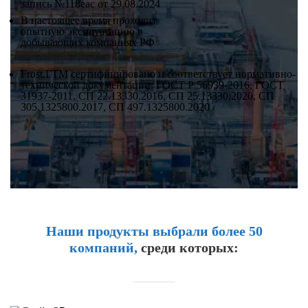
запись №118eac от 29.08.2024
В настоящее время проходит
опытную эксплуатацию в
добывающих компаниях РФ
Frost.ГТМ сертифицировано и соответствует нормативно-
технической документации: ГОСТ Р 56939-2016, ГОСТ
31937-2011, СП 22.13330.2016, СП 25.13330.2020, СП
305.1325800.2017, СП 497.1325800.2020
Наши продукты выбрали более 50
компаний,
среди которых: